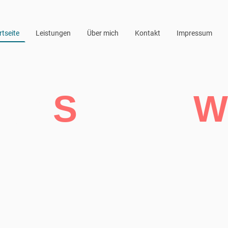
rtseite
Leistungen
Über mich
Kontakt
Impressum
age
S
ervice
W
haltung - Fördertechnik - Technis
er Ansprechpartner für M