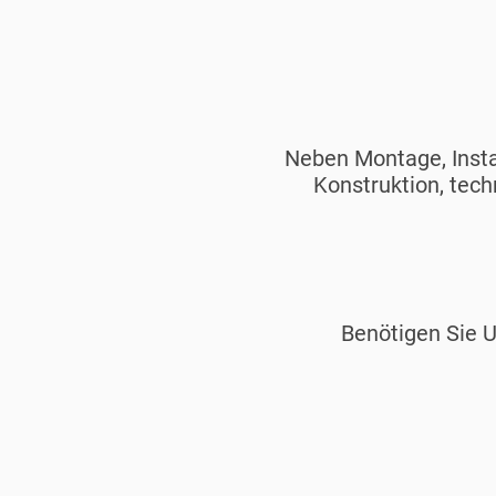
✔ Förde
✔ Technisc
✔ Konstrukt
✔ Vorri
Neben Montage, Insta
Konstruktion, tech
Benötigen Sie U