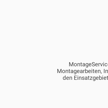
Instandhalt
MontageService
Montagearbeiten, I
den Einsatzgebiet
✔ Montag
✔ Wartung 